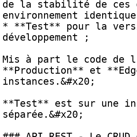
de la stabilité de ces 
environnement identique
* **Test** pour la vers
développement ;

Mis à part le code de l
**Production** et **Edg
instances.&#x20;

**Test** est sur une in
séparée.&#x20;

### API REST - Le CRUD 