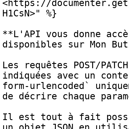
<https://documenter.get
H1CsN>" %}

**L'API vous donne accè
disponibles sur Mon But
Les requêtes POST/PATCH
indiquées avec un conte
form-urlencoded` unique
de décrire chaque param
Il est tout à fait poss
un objet JSON en utilis